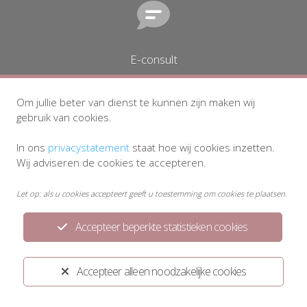
E-consult
Om jullie beter van dienst te kunnen zijn maken wij
gebruik van cookies.
In ons
privacystatement
staat hoe wij cookies inzetten.
Wij adviseren de cookies te accepteren.
Onderzoeksuitslag
Let op: als u cookies accepteert geeft u toestemming om cookies te plaatsen.
Accepteer beperkte statistieken cookies
Accepteer alleen noodzakelijke cookies