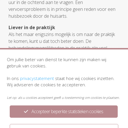
uur in de ochtend aan te vragen. Een
vervoersprobleem is in principe geen reden voor een
huisbezoek door de huisarts.
Liever in de praktijk
Als het maar enigszins mogelijk is om naar de praktijk
te komen, kunt u dat toch beter doen. De
behandelingsmogelijkheden in de praktijk zijn veel
groter dan bij u thuis. Vaak zal de huisarts u beter en
Om jullie beter van dienst te kunnen zijn maken wij
sneller kunnen helpen in de praktijk.
gebruik van cookies.
In ons
privacystatement
staat hoe wij cookies inzetten.
Wij adviseren de cookies te accepteren.
Let op: als u cookies accepteert geeft u toestemming om cookies te plaatsen.
Accepteer beperkte statistieken cookies
Privacyreglement van onze praktijk
Disclaimer