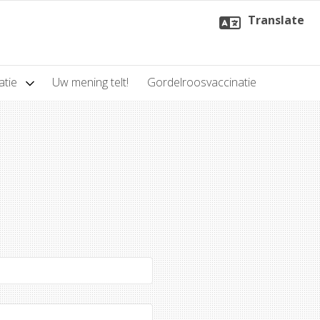
Translate
atie
Uw mening telt!
Gordelroosvaccinatie