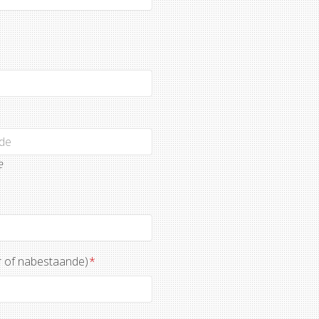
e
r of nabestaande)
*