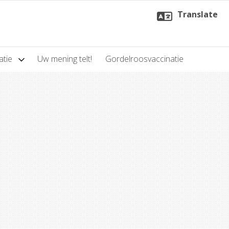
Translate
atie
Uw mening telt!
Gordelroosvaccinatie